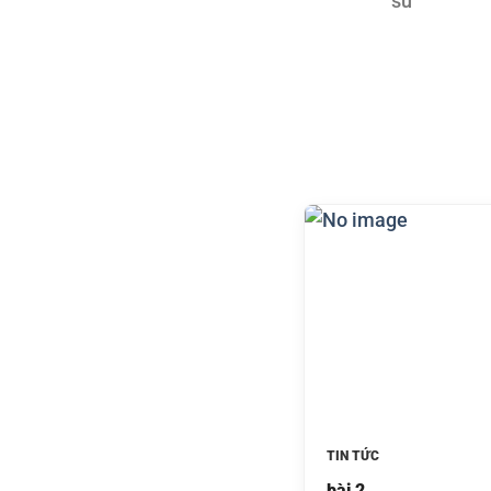
sử
TIN TỨC
bài 2