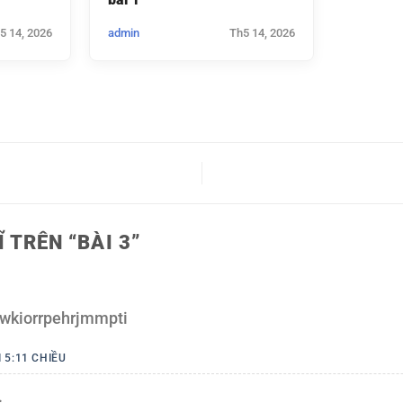
5 14, 2026
admin
Th5 14, 2026
 TRÊN “
BÀI 3
”
wkiorrpehrjmmpti
I 5:11 CHIỀU
: