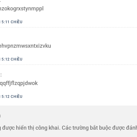
mzokogrxstynmppl
I 5:11 CHIỀU
ehvpnzmwsxntxizvku
I 5:12 CHIỀU
:
qqffjflzqpjdwok
I 5:12 CHIỀU
n
 được hiển thị công khai.
Các trường bắt buộc được đán