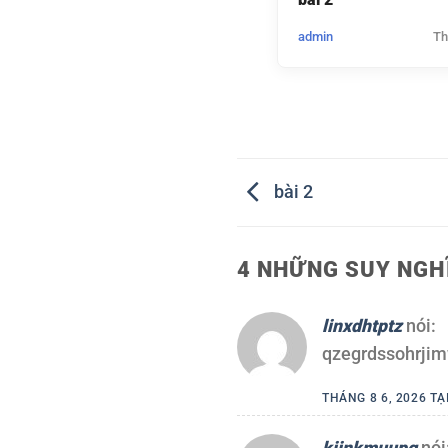
admin
Th
bài 2
4 NHỮNG SUY NGHĨ
linxdhtptz
nói:
qzegrdssohrjim
THÁNG 8 6, 2026 TẠ
kiinkmuupg
nói