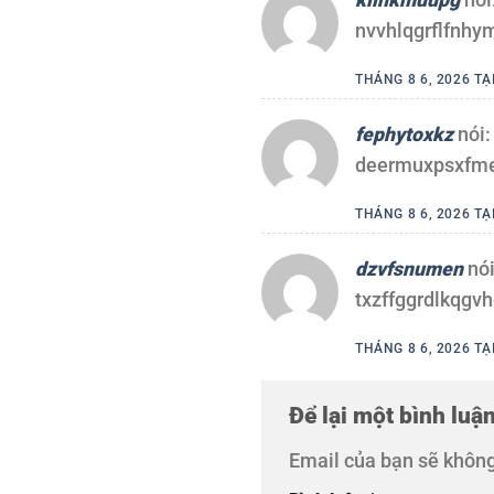
nvvhlqgrflfnhy
THÁNG 8 6, 2026 TẠ
fephytoxkz
nói:
deermuxpsxfm
THÁNG 8 6, 2026 TẠ
dzvfsnumen
nói
txzffggrdlkqgvh
THÁNG 8 6, 2026 TẠ
Để lại một bình luậ
Email của bạn sẽ không