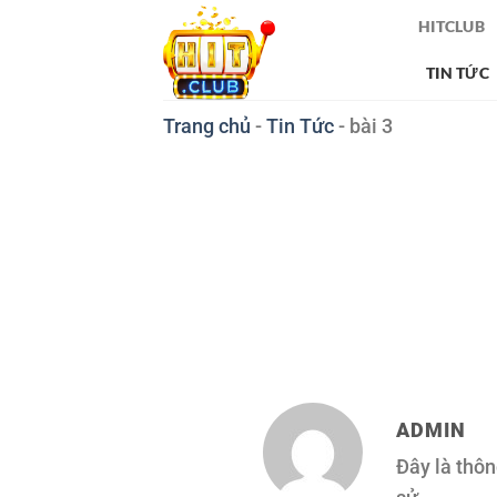
Chuyển
HITCLUB
đến
TIN TỨC
nội
dung
Trang chủ
-
Tin Tức
-
bài 3
ADMIN
Đây là thôn